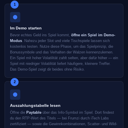
1
Im Demo starten
Bevor echtes Geld ins Spiel kommt,
öffne ein Spiel im Demo-
Modus
. Nahezu jeder Slot und viele Tischspiele lassen sich
kostenlos testen. Nutze diese Phase, um das Spielprinzip, die
Bonussymbole und das Verhalten der Walzen kennenzulernen.
Ein Spiel mit hoher Volatilität zahlt selten, aber dafür höher — ein
Spiel mit niedriger Volatilität liefert häufigere, kleinere Treffer.
Das Demo-Spiel zeigt dir beides ohne Risiko.
2
Auszahlungstabelle lesen
Öffne die
Paytable
über das Info-Symbol im Spiel. Dort findest
du den RTP-Wert des Titels — bei Frumzi durch iTech Labs
zertifiziert — sowie die Gewinnkombinationen, Scatter- und Wild-