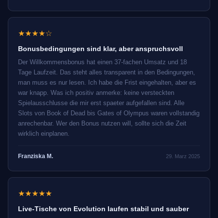
★★★★☆
Bonusbedingungen sind klar, aber anspruchsvoll
Der Willkommensbonus hat einen 37-fachen Umsatz und 18
Tage Laufzeit. Das steht alles transparent in den Bedingungen,
man muss es nur lesen. Ich habe die Frist eingehalten, aber es
war knapp. Was ich positiv anmerke: keine versteckten
Spielausschlusse die mir erst spaeter aufgefallen sind. Alle
Slots von Book of Dead bis Gates of Olympus waren vollstandig
anrechenbar. Wer den Bonus nutzen will, sollte sich die Zeit
wirklich einplanen.
Franziska M.
29. Marz 2025
★★★★★
Live-Tische von Evolution laufen stabil und sauber