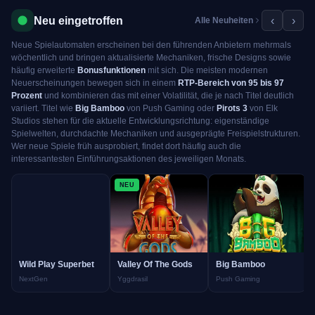
Neu eingetroffen
‹
›
Alle Neuheiten
Neue Spielautomaten erscheinen bei den führenden Anbietern mehrmals
wöchentlich und bringen aktualisierte Mechaniken, frische Designs sowie
häufig erweiterte
Bonusfunktionen
mit sich. Die meisten modernen
Neuerscheinungen bewegen sich in einem
RTP-Bereich von 95 bis 97
Prozent
und kombinieren das mit einer Volatilität, die je nach Titel deutlich
variiert. Titel wie
Big Bamboo
von Push Gaming oder
Pirots 3
von Elk
Studios stehen für die aktuelle Entwicklungsrichtung: eigenständige
Spielwelten, durchdachte Mechaniken und ausgeprägte Freispielstrukturen.
Wer neue Spiele früh ausprobiert, findet dort häufig auch die
interessantesten Einführungsaktionen des jeweiligen Monats.
NEU
Wild Play Superbet
Valley Of The Gods
Big Bamboo
NextGen
Yggdrasil
Push Gaming