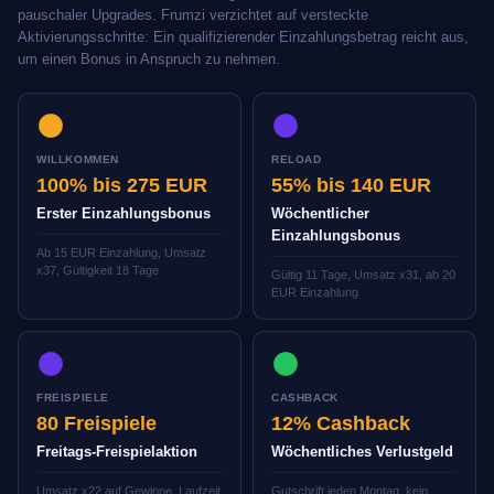
pauschaler Upgrades. Frumzi verzichtet auf versteckte
Aktivierungsschritte: Ein qualifizierender Einzahlungsbetrag reicht aus,
um einen Bonus in Anspruch zu nehmen.
WILLKOMMEN
RELOAD
100% bis 275 EUR
55% bis 140 EUR
Erster Einzahlungsbonus
Wöchentlicher
Einzahlungsbonus
Ab 15 EUR Einzahlung, Umsatz
x37, Gültigkeit 18 Tage
Gültig 11 Tage, Umsatz x31, ab 20
EUR Einzahlung
FREISPIELE
CASHBACK
80 Freispiele
12% Cashback
Freitags-Freispielaktion
Wöchentliches Verlustgeld
Umsatz x22 auf Gewinne, Laufzeit
Gutschrift jeden Montag, kein