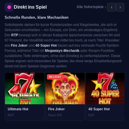
Direkt ins Spiel
‹
›
Alle Sofortspiele
Schnelle Runden, klare Mechaniken
Sofortspiele stehen für kurze Rundenzeiten und Regelwerke, die sich in
Sekunden erschließen -- ein Einsatz, ein Dreh, ein eindeutiges Ergebnis.
Der
RTP
bewegt sich in dieser Kategorie typischerweise zwischen 94 und
97 Prozent, die Volatilität reicht von mittel bis hoch, je nach Titel. Klassiker
wie
Fire Joker
und
40 Super Hot
bauen auf das vertraute Frucht-Symbol-
Format, während Titel mit
Megaways-Mechanik
oder Respin-Funktion
zusätzliche Tiefe einbringen, ohne den Einstieg zu verkomplizieren. Diese
Spiele eignen sich besonders für Spieler, die ohne lange Einarbeitungszeit
direkt mit dem Spielen beginnen wollen.
BELIEBT
Ultimate Hot
Fire Joker
40 Super Hot
EGT
Play'n GO
EGT