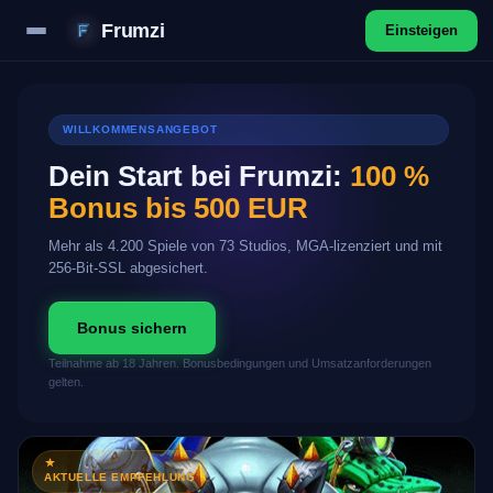
Frumzi
Einsteigen
WILLKOMMENSANGEBOT
Dein Start bei Frumzi:
100 %
Bonus bis 500 EUR
Mehr als 4.200 Spiele von 73 Studios, MGA-lizenziert und mit
256-Bit-SSL abgesichert.
Bonus sichern
Teilnahme ab 18 Jahren. Bonusbedingungen und Umsatzanforderungen
gelten.
AKTUELLE EMPFEHLUNG