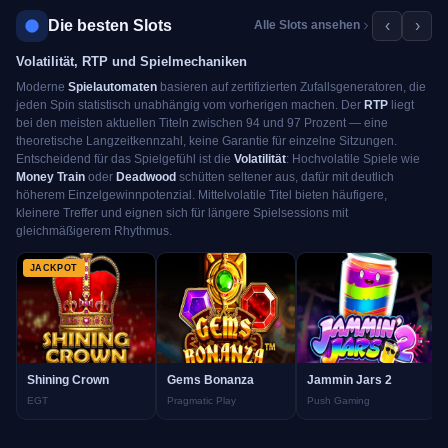
Die besten Slots
‹
›
Alle Slots ansehen
Volatilität, RTP und Spielmechaniken
Moderne
Spielautomaten
basieren auf zertifizierten Zufallsgeneratoren, die
jeden Spin statistisch unabhängig vom vorherigen machen. Der
RTP
liegt
bei den meisten aktuellen Titeln zwischen 94 und 97 Prozent — eine
theoretische Langzeitkennzahl, keine Garantie für einzelne Sitzungen.
Entscheidend für das Spielgefühl ist die
Volatilität
: Hochvolatile Spiele wie
Money Train
oder
Deadwood
schütten seltener aus, dafür mit deutlich
höherem Einzelgewinnpotenzial. Mittelvolatile Titel bieten häufigere,
kleinere Treffer und eignen sich für längere Spielsessions mit
gleichmäßigerem Rhythmus.
JACKPOT
Shining Crown
Gems Bonanza
Jammin Jars 2
EGT
Pragmatic Play
Push Gaming