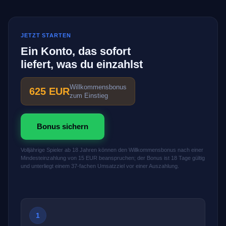
JETZT STARTEN
Ein Konto, das sofort
liefert, was du einzahlst
Willkommensbonus
625 EUR
zum Einstieg
Bonus sichern
Volljährige Spieler ab 18 Jahren können den Willkommensbonus nach einer
Mindesteinzahlung von 15 EUR beanspruchen; der Bonus ist 18 Tage gültig
und unterliegt einem 37-fachen Umsatzziel vor einer Auszahlung.
1