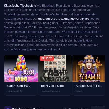
Klassische Tischspiele
wie Blackjack, Roulette und Baccarat folgen klar
definierten Regeln und unterscheiden sich damit grundlegend von
Spielautomaten, bei denen Scatter-Mechaniken und Bonusrunden den
Ausgang bestimmen. Der
theoretische Auszahlungswert (RTP)
liegt bei
optimal gespieltem Blackjack häufig über 99 Prozent, beim europäischen
Roulette bei rund 97,3 Prozent — Werte, die im Vergleich zu vielen Slots
deutlich günstiger für den Spieler ausfallen. Wer seine Einsätze kalkuliert
und Grundstrategien kennt, kann den Hausvorteil bei einigen Varianten auf
unter ein Prozent senken. Digitale Tischspiele bieten heute flexible
Einsatzlimits und eine Spielgeschwindigkeit, die sowohl Einsteigern als
auch erfahrenen Spielern entgegenkommt.
BELIEBT
Sugar Rush 1000
Toshi Video Club
Pyramid Quest For Immortality
Pragmatic Play
Hacksaw Gaming
NetEnt