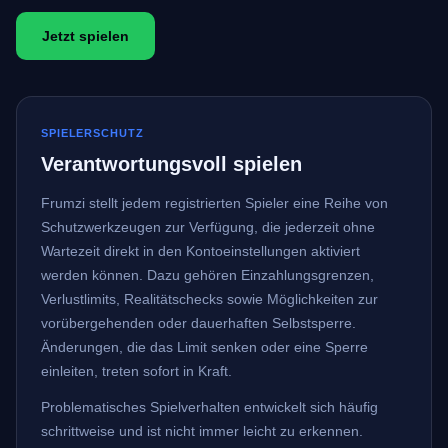
Jetzt spielen
SPIELERSCHUTZ
Verantwortungsvoll spielen
Frumzi stellt jedem registrierten Spieler eine Reihe von
Schutzwerkzeugen zur Verfügung, die jederzeit ohne
Wartezeit direkt in den Kontoeinstellungen aktiviert
werden können. Dazu gehören Einzahlungsgrenzen,
Verlustlimits, Realitätschecks sowie Möglichkeiten zur
vorübergehenden oder dauerhaften Selbstsperre.
Änderungen, die das Limit senken oder eine Sperre
einleiten, treten sofort in Kraft.
Problematisches Spielverhalten entwickelt sich häufig
schrittweise und ist nicht immer leicht zu erkennen.