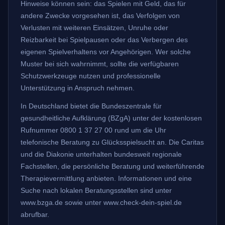
Hinweise können sein: das Spielen mit Geld, das für
andere Zwecke vorgesehen ist, das Verfolgen von
Verlusten mit weiteren Einsätzen, Unruhe oder
Reizbarkeit bei Spielpausen oder das Verbergen des
eigenen Spielverhaltens vor Angehörigen. Wer solche
Muster bei sich wahrnimmt, sollte die verfügbaren
Schutzwerkzeuge nutzen und professionelle
Unterstützung in Anspruch nehmen.
In Deutschland bietet die Bundeszentrale für
gesundheitliche Aufklärung (BZgA) unter der kostenlosen
Rufnummer 0800 1 37 27 00 rund um die Uhr
telefonische Beratung zu Glücksspielsucht an. Die Caritas
und die Diakonie unterhalten bundesweit regionale
Fachstellen, die persönliche Beratung und weiterführende
Therapievermittlung anbieten. Informationen und eine
Suche nach lokalen Beratungsstellen sind unter
www.bzga.de sowie unter www.check-dein-spiel.de
abrufbar.